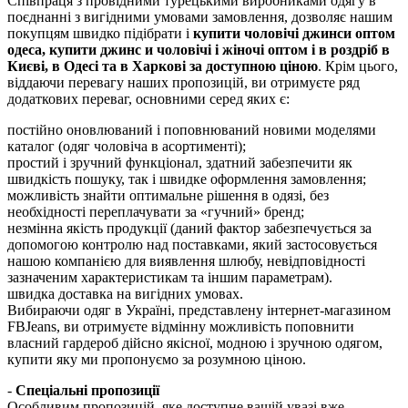
Співпраця з провідними турецькими виробниками одягу в
поєднанні з вигідними умовами замовлення, дозволяє нашим
покупцям швидко підібрати і
купити чоловічі джинси оптом
одеса, купити джинс и чоловічі і жіночі оптом і в роздріб в
Києві, в Одесі та в Харкові за доступною ціною
. Крім цього,
віддаючи перевагу наших пропозицій, ви отримуєте ряд
додаткових переваг, основними серед яких є:
постійно оновлюваний і поповнюваний новими моделями
каталог (одяг чоловіча в асортименті);
простий і зручний функціонал, здатний забезпечити як
швидкість пошуку, так і швидке оформлення замовлення;
можливість знайти оптимальне рішення в одязі, без
необхідності переплачувати за «гучний» бренд;
незмінна якість продукції (даний фактор забезпечується за
допомогою контролю над поставками, який застосовується
нашою компанією для виявлення шлюбу, невідповідності
зазначеним характеристикам та іншим параметрам).
швидка доставка на вигідних умовах.
Вибираючи одяг в Україні, представлену інтернет-магазином
FBJeans, ви отримуєте відмінну можливість поповнити
власний гардероб дійсно якісної, модною і зручною одягом,
купити яку ми пропонуємо за розумною ціною.
-
Спеціальні пропозиції
Особливим пропозицій, яке доступне вашій увазі вже