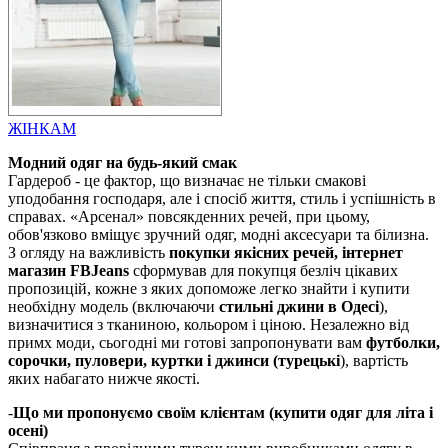
ЖІНКАМ
Модний одяг на будь-який смак
Гардероб - це фактор, що визначає не тільки смакові
уподобання господаря, але і спосіб життя, стиль і успішність в
справах. «Арсенал» повсякденних речей, при цьому,
обов'язково вміщує зручний одяг, модні аксесуари та білизна.
З огляду на важливість
покупки якісних речей, інтернет
магазин FBJeans
сформував для покупця безліч цікавих
пропозицій, кожне з яких допоможе легко знайти і купити
необхідну модель (включаючи
стильні джини в Одесі
),
визначитися з тканиною, кольором і ціною. Незалежно від
примх моди, сьогодні ми готові запропонувати вам
футболки,
сорочки, пуловери, куртки і
джинси (турецькі
), вартість
яких набагато нижче якості.
-
Що ми пропонуємо своїм клієнтам (купити одяг для літа і
осені)