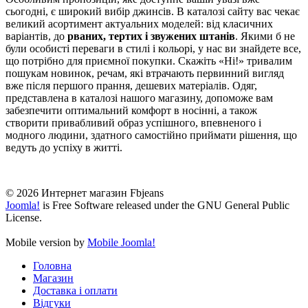
сьогодні, є широкий вибір джинсів. В каталозі сайту вас чекає
великий асортимент актуальних моделей: від класичних
варіантів, до
рваних, тертих і звужених штанів
. Якими б не
були особисті переваги в стилі і кольорі, у нас ви знайдете все,
що потрібно для приємної покупки. Скажіть «Ні!» тривалим
пошукам новинок, речам, які втрачають первинний вигляд
вже після першого прання, дешевих матеріалів. Одяг,
представлена ​​в каталозі нашого магазину, допоможе вам
забезпечити оптимальний комфорт в носінні, а також
створити привабливий образ успішного, впевненого і
модного людини, здатного самостійно приймати рішення, що
ведуть до успіху в житті.
© 2026 Интернет магазин Fbjeans
Joomla!
is Free Software released under the GNU General Public
License.
Mobile version by
Mobile Joomla!
Головна
Магазин
Доставка і оплати
Відгуки