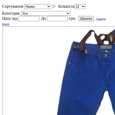
Сортування
Кількість
Категорія:
Ціна:
від
До
грн.
Скинути
фільтр