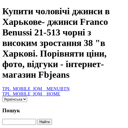
Купити чоловічі джинси в
Харькове- джинси Franco
Benussi 21-513 чорні з
високим зростання 38 "в
Харкові. Порівняти ціни,
фото, відгуки - інтернет-
магазин Fbjeans
TPL_MOBILE_JQM__MENUBTN
TPL_MOBILE_JQM__HOME
Пошук