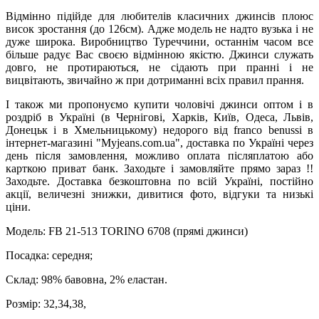
Відмінно підійде для любителів класичних джинсів плоюс
висок зростання (до 126см). Адже модель не надто вузька і не
дуже широка. Виробництво Туреччини, останнім часом все
більше радує Вас своєю відмінною якістю. Джинси служать
довго, не протираються, не сідають при пранні і не
вицвітають, звичайно ж при дотриманні всіх правил прання.
І також ми пропонуємо купити чоловічі джинси оптом і в
роздріб в Україні (в Чернігові, Харків, Київ, Одеса, Львів,
Донецьк і в Хмельницькому) недорого від franco benussi в
інтернет-магазині "Myjeans.com.ua", доставка по Україні через
день після замовлення, можливо оплата післяплатою або
карткою приват банк. Заходьте і замовляйте прямо зараз !!
Заходьте. Доставка безкоштовна по всій Україні, постійно
акції, величезні знижки, дивитися фото, відгуки та низькі
ціни.
Модель: FB 21-513 TORINO 6708 (прямі джинси)
Посадка: середня;
Склад: 98% бавовна, 2% еластан.
Розмір:
32,34,38,