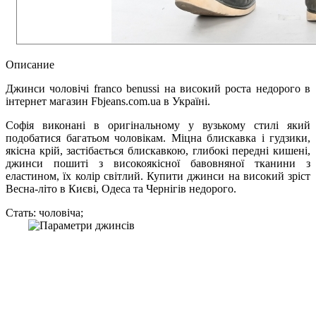
Описание
Джинси чоловічі franco benussi на високий роcта недорого в
інтернет магазин Fbjeans.com.ua в Україні.
Софія виконані в оригінальному у вузькому стилі який
подобатися багатьом чоловікам. Міцна блискавка і гудзики,
якісна крій, застібається блискавкою, глибокі передні кишені,
джинси пошиті з високоякісної бавовняної тканини з
еластином, їх колір світлий. Купити джинси на високий зріст
Весна-літо в Києві, Одеса та Чернігів недорого.
Стать: чоловіча;