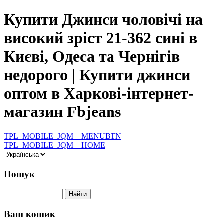
Купити Джинси чоловічі на
високий зріст 21-362 сині в
Києві, Одеса та Чернігів
недорого | Купити джинси
оптом в Харкові-інтернет-
магазин Fbjeans
TPL_MOBILE_JQM__MENUBTN
TPL_MOBILE_JQM__HOME
Пошук
Ваш кошик