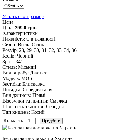
Узнать свой размер
Цена
Ціна:
399.0 грн.
Характеристики
Наявність
:
Є в наявності
Сезон
:
Весна Осінь
Розмір
:
28, 29, 30, 31, 32, 33, 34, 36
Колір
:
Чорний
Зріст
:
34"
Стиль
:
Міський
Вид виробу
:
Джинси
Модель
:
MOS
Застібка
:
Блискавка
Посадка
:
Середня талія
Вид джинсів
:
Прямі
Візерунки та принти
:
Смужка
Щільність тканини
:
Середня
Тип кишень
:
Косий
Кількість:
Бесплатная доставка по Украине