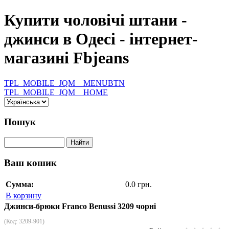
Купити чоловічі штани -
джинси в Одесі - інтернет-
магазині Fbjeans
TPL_MOBILE_JQM__MENUBTN
TPL_MOBILE_JQM__HOME
Пошук
Ваш кошик
Сумма:
0.0 грн.
В корзину
Джинси-брюки Franco Benussi 3209 чорні
(Код:
3209-901
)