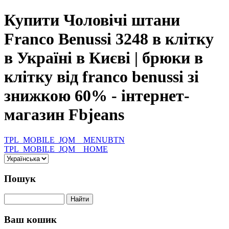
Купити Чоловічі штани
Franco Benussi 3248 в клітку
в Україні в Києві | брюки в
клітку від franco benussi зі
знижкою 60% - інтернет-
магазин Fbjeans
TPL_MOBILE_JQM__MENUBTN
TPL_MOBILE_JQM__HOME
Пошук
Ваш кошик