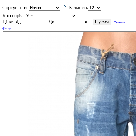
Сортування
Кількість
Категорія:
Ціна:
від
До
грн.
Скинути
фільтр