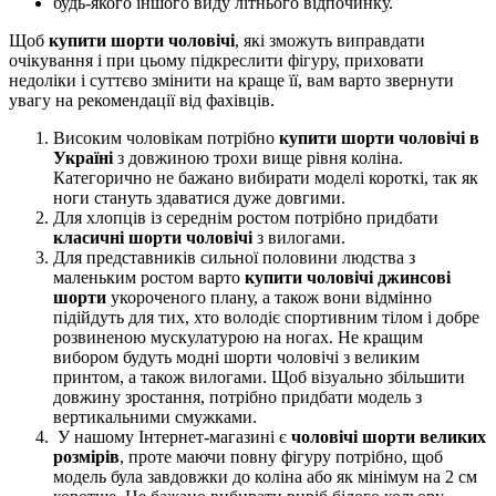
будь-якого іншого виду літнього відпочинку.
Щоб
купити шорти чоловічі
, які зможуть виправдати
очікування і при цьому підкреслити фігуру, приховати
недоліки і суттєво змінити на краще її, вам варто звернути
увагу на рекомендації від фахівців.
Високим чоловікам потрібно
купити шорти чоловічі в
Україні
з довжиною трохи вище рівня коліна.
Категорично не бажано вибирати моделі короткі, так як
ноги стануть здаватися дуже довгими.
Для хлопців із середнім ростом потрібно придбати
класичні шорти чоловічі
з вилогами.
Для представників сильної половини людства з
маленьким ростом варто
купити чоловічі джинсові
шорти
укороченого плану, а також вони відмінно
підійдуть для тих, хто володіє спортивним тілом і добре
розвиненою мускулатурою на ногах. Не кращим
вибором будуть модні шорти чоловічі з великим
принтом, а також вилогами. Щоб візуально збільшити
довжину зростання, потрібно придбати модель з
вертикальними смужками.
У нашому Інтернет-магазині є
чоловічі шорти великих
розмірів
, проте маючи повну фігуру потрібно, щоб
модель була завдовжки до коліна або як мінімум на 2 см