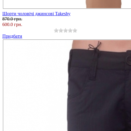
Шорти чоловічі джинсові Takeshy
870.0 грн.
600.0 грн.
Придбати