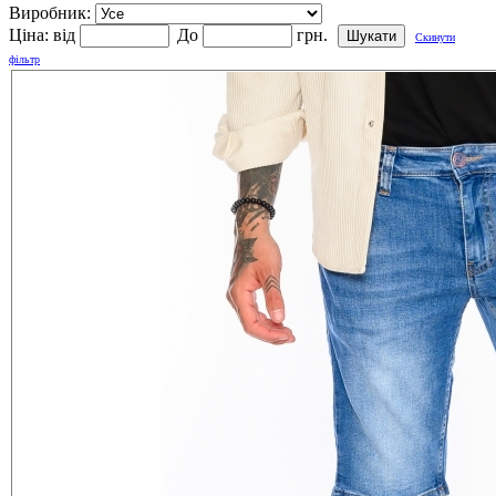
Виробник:
Ціна:
від
До
грн.
Скинути
фільтр