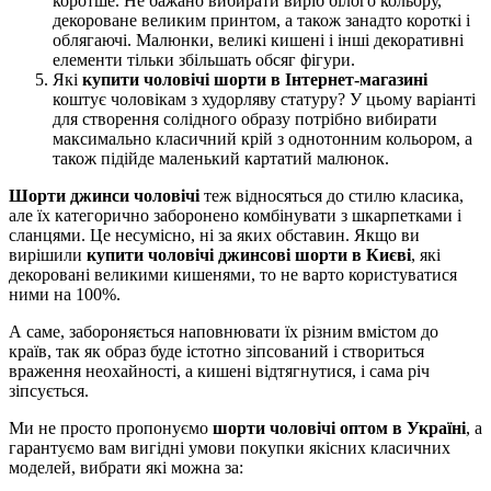
коротше. Не бажано вибирати виріб білого кольору,
декороване великим принтом, а також занадто короткі і
облягаючі. Малюнки, великі кишені і інші декоративні
елементи тільки збільшать обсяг фігури.
Які
купити чоловічі шорти в Інтернет-магазині
коштує чоловікам з худорляву статуру? У цьому варіанті
для створення солідного образу потрібно вибирати
максимально класичний крій з однотонним кольором, а
також підійде маленький картатий малюнок.
Шорти джинси чоловічі
теж відносяться до стилю класика,
але їх категорично заборонено комбінувати з шкарпетками і
сланцями. Це несумісно, ​​ні за яких обставин. Якщо ви
вирішили
купити чоловічі джинсові шорти в Києві
, які
декоровані великими кишенями, то не варто користуватися
ними на 100%.
А саме, забороняється наповнювати їх різним вмістом до
країв, так як образ буде істотно зіпсований і створиться
враження неохайності, а кишені відтягнутися, і сама річ
зіпсується.
Ми не просто пропонуємо
шорти чоловічі оптом в Україні
, а
гарантуємо вам вигідні умови покупки якісних класичних
моделей, вибрати які можна за: