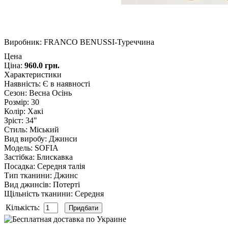
Виробник:
FRANCO BENUSSI-Туреччина
Цена
Ціна:
960.0 грн.
Характеристики
Наявність
:
Є в наявності
Сезон
:
Весна Осінь
Розмір
:
30
Колір
:
Хакі
Зріст
:
34"
Стиль
:
Міський
Вид виробу
:
Джинси
Модель
:
SOFIA
Застібка
:
Блискавка
Посадка
:
Середня талія
Тип тканини
:
Джинс
Вид джинсів
:
Потерті
Щільність тканини
:
Середня
Кількість: