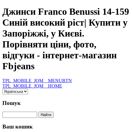
Джинси Franco Benussi 14-159
Синій високий ріст| Купити у
Запоріжжі, у Києві.
Порівняти ціни, фото,
відгуки - інтернет-магазин
Fbjeans
TPL_MOBILE_JQM__MENUBTN
TPL_MOBILE_JQM__HOME
Пошук
Ваш кошик