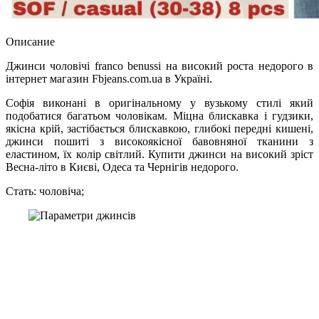
Описание
Джинси чоловічі franco benussi на високий роcта недорого в
інтернет магазин Fbjeans.com.ua в Україні.
Софія виконані в оригінальному у вузькому стилі який
подобатися багатьом чоловікам. Міцна блискавка і гудзики,
якісна крій, застібається блискавкою, глибокі передні кишені,
джинси пошиті з високоякісної бавовняної тканини з
еластином, їх колір світлий. Купити джинси на високий зріст
Весна-літо в Києві, Одеса та Чернігів недорого.
Стать: чоловіча;