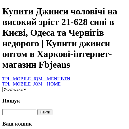
Купити Джинси чоловічі на
високий зріст 21-628 сині в
Києві, Одеса та Чернігів
недорого | Купити джинси
оптом в Харкові-інтернет-
магазин Fbjeans
TPL_MOBILE_JQM__MENUBTN
TPL_MOBILE_JQM__HOME
Пошук
Ваш кошик