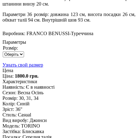
штанини внизу 20 см.
Параметри 36 розмір: довжина 123 см, висота посадки 26 см,
обхват талії 94 см. Внутрішній шов 93 см.
Виробник:
FRANCO BENUSSI-Туреччина
Параметры
Розмір:
Узнать свой размер
Цена
Ціна:
1800.0 грн.
Характеристики
Наявність
:
Є в наявності
Сезон
:
Весна Осінь
Розмір
:
30, 31, 34
Колір
:
Синій
Зріст
:
36"
Стиль
:
Casual
Вид виробу
:
Джинси
Модель
:
TORINO
Застібка
:
Блискавка
Посадка
:
Середня талія