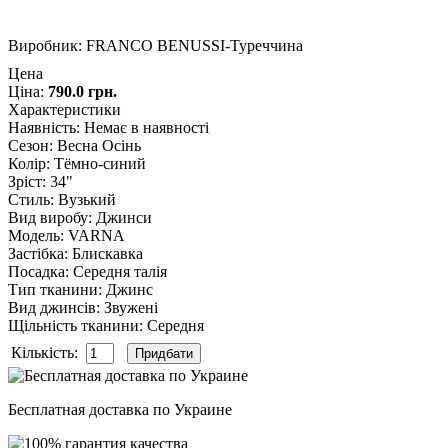
Виробник:
FRANCO BENUSSI-Туреччина
Цена
Ціна:
790.0 грн.
Характеристики
Наявність
:
Немає в наявності
Сезон
:
Весна Осінь
Колір
:
Тёмно-синий
Зріст
:
34"
Стиль
:
Вузький
Вид виробу
:
Джинси
Модель
:
VARNA
Застібка
:
Блискавка
Посадка
:
Середня талія
Тип тканини
:
Джинс
Вид джинсів
:
Звужені
Щільність тканини
:
Середня
Кількість:
Бесплатная доставка по Украине