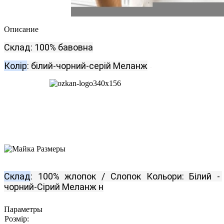
Описание
Склад
:
100
%
бавовна
Колір
:
білий
-чорний
-
серій
Меланж
-
Склад
:
100
%
жлопок
/
Слопок
Кольори
:
Білий
-
чорний
-
Сірий
Меланж
н
Параметры
Розмір: