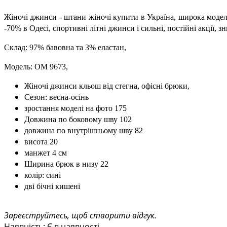
Жіночі джинси - штани жіночі купити в Україна, широка модель
-70% в Одесі, спортивні літні джинси і сильні, постійні акції, з
Склад: 97% бавовна та 3% еластан,
Модель: OM 9673,
Жіночі джинси кльош від стегна, офісні брюки,
Сезон: весна-осінь
зростання моделі на фото 175
Довжина по боковому шву 102
довжина по внутрішньому шву 82
висота 20
манжет 4 см
Ширина брюк в низу 22
колір: сині
дві бічні кишені
Зареєструйтесь, щоб створити відгук.
Наявність
:
Є в наявності