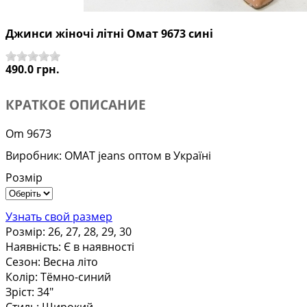
Джинси жіночі літні Омат 9673 сині
490.0 грн.
КРАТКОЕ ОПИСАНИЕ
Om 9673
Виробник:
OMAT jeans оптом в Україні
Розмір
Узнать свой размер
Розмір
:
26, 27, 28, 29, 30
Наявність
:
Є в наявності
Сезон
:
Весна літо
Колір
:
Тёмно-синий
Зріст
:
34"