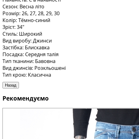
Сезон
:
Весна літо
Розмір
:
26, 27, 28, 29, 30
Колір
:
Тёмно-синий
Зріст
:
34"
Стиль
:
Широкий
Вид виробу
:
Джинси
Застібка
:
Блискавка
Посадка
:
Середня талія
Тип тканини
:
Бавовна
Вид джинсів
:
Розкльошені
Тип крою
:
Класична
Рекомендуємо