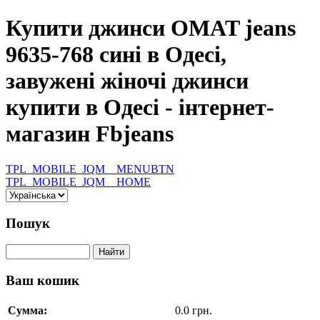
Купити джинси OMAT jeans
9635-768 сині в Одесі,
завужені жіночі джинси
купити в Одесі - інтернет-
магазин Fbjeans
TPL_MOBILE_JQM__MENUBTN
TPL_MOBILE_JQM__HOME
Пошук
Ваш кошик
Сумма:
0.0 грн.