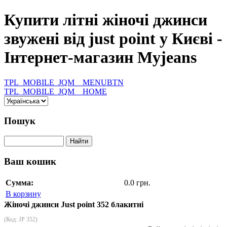
Купити літні жіночі джинси
звужені від just point у Києві -
Інтернет-магазин Myjeans
TPL_MOBILE_JQM__MENUBTN
TPL_MOBILE_JQM__HOME
Пошук
Ваш кошик
Сумма:
0.0 грн.
В корзину
Жіночі джинси Just point 352 блакитні
(Код:
JP 352
)