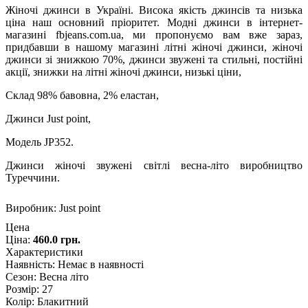
Жіночі джинси в Україні. Висока якість джинсів та низька
ціна наш основний пріоритет. Модні джинси в інтернет-
магазині fbjeans.com.ua, ми пропонуємо вам вже зараз,
придбавши в нашому магазині літні жіночі джинси, жіночі
джинси зі знижкою 70%, джинси звужені та стильні, постійні
акції, знижки на літні жіночі джинси, низькі ціни,
Склад 98% бавовна, 2% еластан,
Джинси Just point,
Модель JP352.
Джинси жіночі звужені світлі весна-літо виробництво
Туреччини.
Виробник:
Just point
Цена
Ціна:
460.0 грн.
Характеристики
Наявність
:
Немає в наявності
Сезон
:
Весна літо
Розмір
:
27
Колір
:
Блакитний