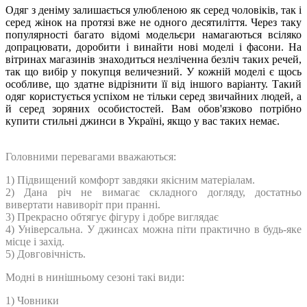
Одяг з деніму залишається улюбленою як серед чоловіків, так і
серед жінок на протязі вже не одного десятиліття. Через таку
популярності багато відомі модельєри намагаються всіляко
допрацювати, доробити і винайти нові моделі і фасони. На
вітринах магазинів знаходиться незліченна безліч таких речей,
так що вибір у покупця величезний. У кожній моделі є щось
особливе, що здатне відрізнити її від іншого варіанту. Такий
одяг користується успіхом не тільки серед звичайних людей, а
й серед зоряних особистостей. Вам обов'язково потрібно
купити стильні джинси в Україні, якщо у вас таких немає.
Головними перевагами вважаються:
1) Підвищений комфорт завдяки якісним матеріалам.
2) Дана річ не вимагає складного догляду, достатньо
вивертати навиворіт при пранні.
3) Прекрасно обтягує фігуру і добре виглядає
4) Універсальна. У джинсах можна піти практично в будь-яке
місце і захід.
5) Довговічність.
Модні в нинішньому сезоні такі види:
1) Човники