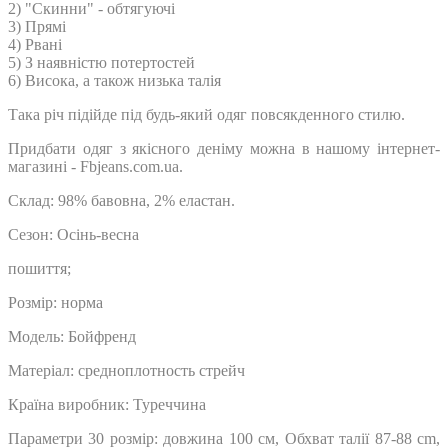
2) "Скинни" - обтягуючі
3) Прямі
4) Рвані
5) З наявністю потертостей
6) Висока, а також низька талія
Така річ підійде під будь-який одяг повсякденного стилю.
Придбати одяг з якісного деніму можна в нашому інтернет-
магазині - Fbjeans.com.ua.
Склад: 98% бавовна, 2% еластан.
Сезон: Осінь-весна
пошиття;
Розмір: норма
Модель: Бойфренд
Матеріал: средноплотность стрейч
Країна виробник: Туреччина
Параметри 30 розмір: довжина 100 см, Обхват талії 87-88 cm,