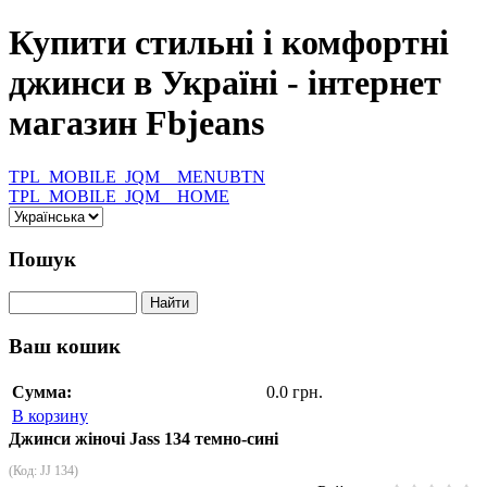
Купити стильні і комфортні
джинси в Україні - інтернет
магазин Fbjeans
TPL_MOBILE_JQM__MENUBTN
TPL_MOBILE_JQM__HOME
Пошук
Ваш кошик
Сумма:
0.0 грн.
В корзину
Джинси жіночі Jass 134 темно-сині
(Код:
JJ 134
)