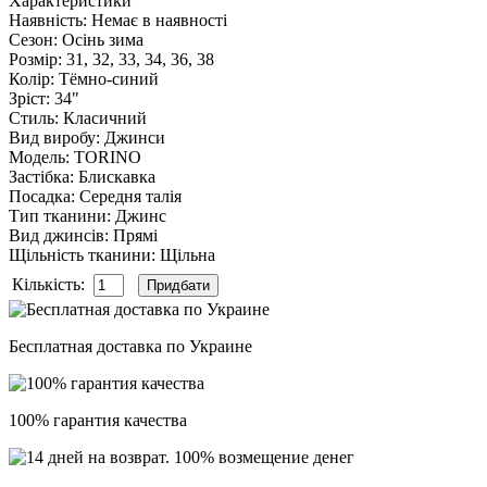
Характеристики
Наявність
:
Немає в наявності
Сезон
:
Осінь зима
Розмір
:
31, 32, 33, 34, 36, 38
Колір
:
Тёмно-синий
Зріст
:
34"
Стиль
:
Класичний
Вид виробу
:
Джинси
Модель
:
TORINO
Застібка
:
Блискавка
Посадка
:
Середня талія
Тип тканини
:
Джинс
Вид джинсів
:
Прямі
Щільність тканини
:
Щільна
Кількість:
Бесплатная доставка по Украине
100% гарантия качества