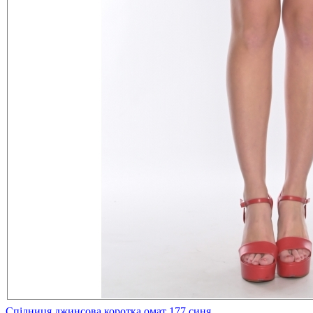
Спідниця джинсова коротка омат 177 синя