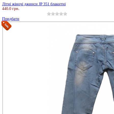
Літні жіночі джинси JP 351 блакитні
440.0 грн.
Придбати