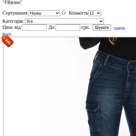
"FBjeans"
Сортування
Кількість
Категорія:
Ціна:
від
До
грн.
Скинути
фільтр